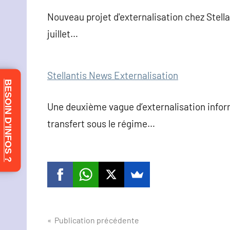
Nouveau projet d'externalisation chez Stellan
juillet…
Stellantis News Externalisation
BESOIN D'INFOS ?
Une deuxième vague d’externalisation infor
transfert sous le régime…
Navigation
Publication précédente