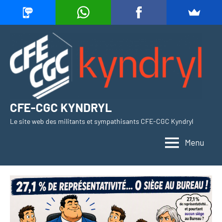
Aller
au
contenu
CFE-CGC KYNDRYL
Le site web des militants et sympathisants CFE-CGC Kyndryl
Menu