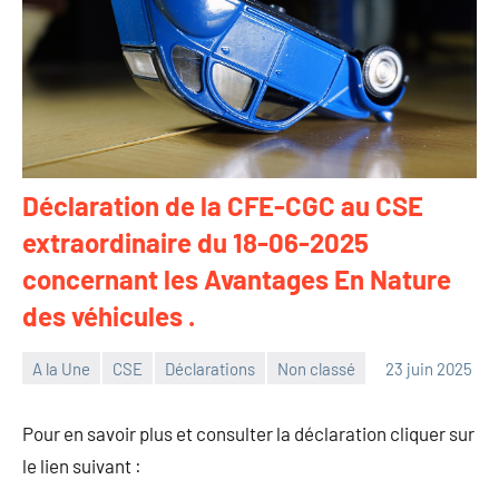
Déclaration de la CFE-CGC au CSE
extraordinaire du 18-06-2025
concernant les Avantages En Nature
des véhicules .
A la Une
CSE
Déclarations
Non classé
23 juin 2025
Christophe
Hennion
Pour en savoir plus et consulter la déclaration cliquer sur
le lien suivant :