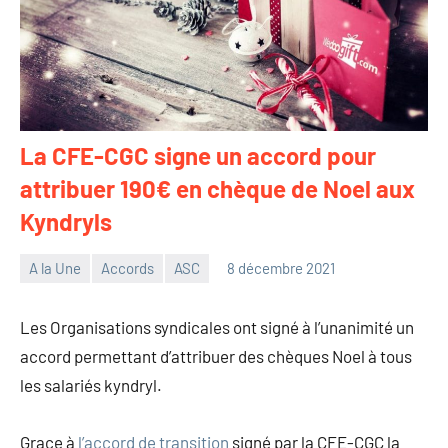
La CFE-CGC signe un accord pour
attribuer 190€ en chèque de Noel aux
Kyndryls
A la Une
Accords
ASC
8 décembre 2021
Philippe
Aucun
Tancelin
commentaire
Les Organisations syndicales ont signé à l’unanimité un
accord permettant d’attribuer des chèques Noel à tous
les salariés kyndryl.
Grace à
l’accord de transition
signé par la CFE-CGC la