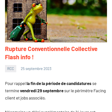
Rupture Conventionnelle Collective
Flash info !
RCC
25 septembre 2023
Philippe
Aucun
Tancelin
commentaire
Pour rappel
la fin de la période de candidatures
se
termine
vendredi 29 septembre
sur le périmètre Facing
client et jobs associés.
Néanmoins un délai supplémentaire de 14 jours est