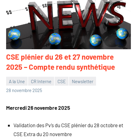
CSE plénier du 26 et 27 novembre
2025 – Compte rendu synthétique
A la Une
CR Interne
CSE
Newsletter
Philippe
28 novembre 2025
Tancelin
Mercredi 26 novembre 2025
Validation des Pv’s du CSE plénier du 28 octobre et
CSE Extra du 20 novembre