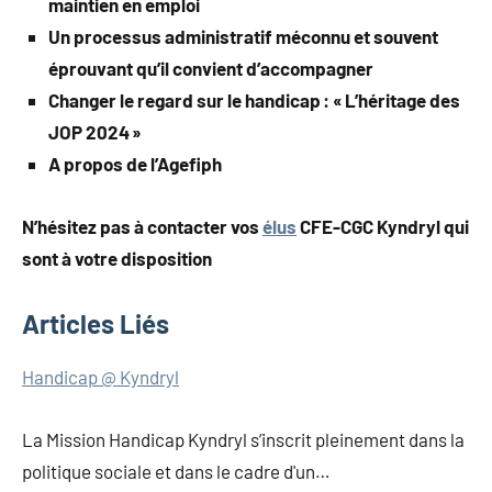
maintien en emploi
Un processus administratif méconnu et souvent
éprouvant qu’il convient d’accompagner
Changer le regard sur le handicap : « L’héritage des
JOP 2024 »
A propos de l’Agefiph
N’hésitez pas à contacter vos
élus
CFE-CGC Kyndryl qui
sont à votre disposition
Articles Liés
Navigation
Handicap @ Kyndryl
de
La Mission Handicap Kyndryl s’inscrit pleinement dans la
l’article
politique sociale et dans le cadre d'un…